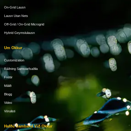
On-Grid Lausn
Lausn Utan Nets
Off-Grid / On-Grid Microgrid
Hybrid Geymslulausn
Um Okkur
Customization
Ráðning Samstarfsaðila
Fréttir
Málið
Blogg
Video
Vörulisti
Hafðu Samband Við Okkur