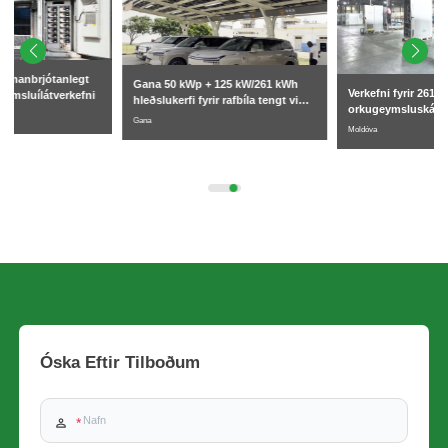
Gana 50 kWp + 125 kW/261 kWh
Verkefni fyrir 261 kWh vökvakælda
hleðslukerfi fyrir rafbíla tengt við
orkugeymsluskápa í Moldóvu fyrir
raforkukerfið, sólarorkugeymslu
Gana
atvinnu- og iðnaðarfyrirtæki
Moldóva
Óska Eftir Tilboðum