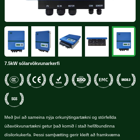
7.5kW sólarvökvunarkerfi
Með því að sameina nýja orkunýtingartækni og stórfellda
úðavökvunartækni getur það komið í stað hefðbundinna
dísilorkukerfa. Þessi samþætting gerir kleift að framkvæma