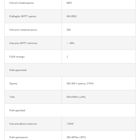
Hámark Inntaksspenna
880V
Ráðlagður MPPT spenna
460-850V
Hámarks inntaksstraumur
30A
Hámarks MPPT skilvirkni
＞ 99%
Fjöldi strengja
1
Rafmagnsinntak
Spenna
360-460 V spenna, 3 PHA
Tíðni
50Hz/60Hz (±3%)
Rafmagnsúttak
Hámarksafköst mótorsins
7.5KW
Rafmagnsspenna
380-460Vac (3PH)