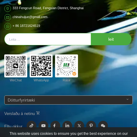
333 Fengcun Road, Fengxian District, Shanghai
chinahuijue@gmail.com
+ 86 18721624519
leit
WeChat
WhatsApp
Rásir
Dótturfyrirtæki
Verslaðu á netinu
Eltu okkur
This website uses cookies to ensure you get the best experience on our