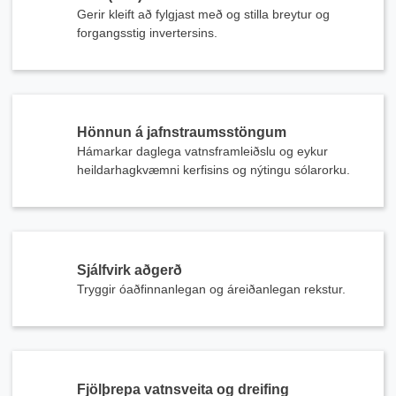
Gerir kleift að fylgjast með og stilla breytur og
forgangsstig invertersins.
Hönnun á jafnstraumsstöngum
Hámarkar daglega vatnsframleiðslu og eykur
heildarhagkvæmni kerfisins og nýtingu sólarorku.
Sjálfvirk aðgerð
Tryggir óaðfinnanlegan og áreiðanlegan rekstur.
Fjölþrepa vatnsveita og dreifing