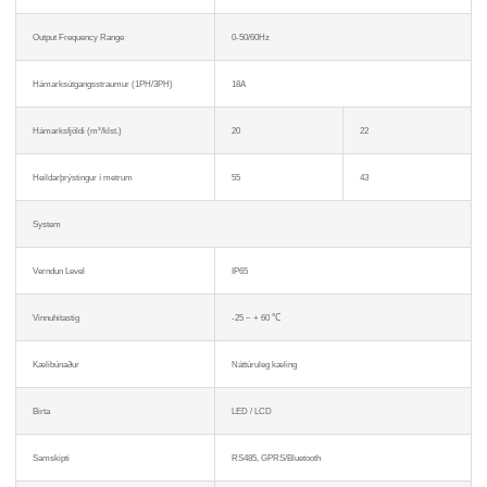
Output Frequency Range
0-50/60Hz
Hámarksútgangsstraumur (1PH/3PH)
18A
Hámarksfjöldi (m³/klst.)
20
22
Heildarþrýstingur í metrum
55
43
System
Verndun Level
IP65
Vinnuhitastig
-25 ~ + 60 ℃
Kælibúnaður
Náttúruleg kæling
Birta
LED / LCD
Samskipti
RS485, GPRS/Bluetooth