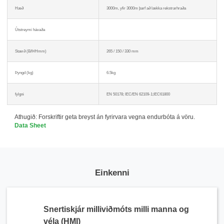
Hæð
3000m, yfir 3000m þarf að lækka rekstrarhraða
Útstreymi hávaða
Stærð (B/Þ/Hmm)
265 / 150 / 330 mm
Þyngd (kg)
6.5kg
fylgni
EN 50178; IEC/EN 62109-1;IEC61800
Athugið: Forskriftir geta breyst án fyrirvara vegna endurbóta á vöru.
Data Sheet
Einkenni
Snertiskjár milliviðmóts milli manna og
véla (HMI)