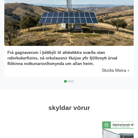
Frá gagnaverum í þéttbýli til afskekktra svæða utan
raforkukerfisins, ná orkulausnir Huijue yfir fjölbreytt úrval
flókinna notkunarsviðsmynda um allan heim.
Skoða Meira
skyldar vörur