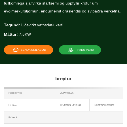
fullkomlega sjálfvirka starfsemi og uppfyllir kröfur um
eyðimerkurstjórnun, endurheimt graslendis og svipaðra verkefna.
Tegund:
Ljósvirkt vatnsdælukerfi
Máttur:
7.5KW
SENDA SKILABOÐ
FÁÐU VERÐ
breytur
FYRIRMYND
JNP7K5H-V5
HJ líkan
HJ-PP7K5H-P15H09
HJ-PP7K5H-P17H07
PV inntak