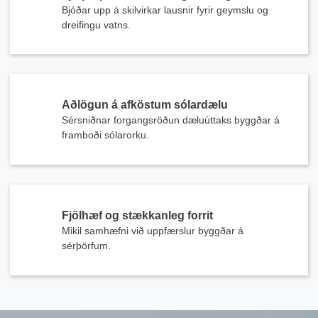
Bjóðar upp á skilvirkar lausnir fyrir geymslu og
dreifingu vatns.
Aðlögun á afköstum sólardælu
Sérsniðnar forgangsröðun dæluúttaks byggðar á
framboði sólarorku.
x
Fjölhæf og stækkanleg forrit
Hafðu samband við okkur
Mikil samhæfni við uppfærslur byggðar á
sérþörfum.
Við erum hér til að svara spurningum þínum og veita orkulausnir sem henta þínum
þörfum best.