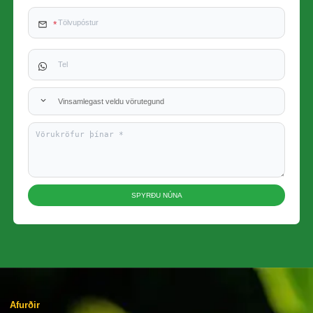
Vinsamlegast veldu vörutegund
SPYRÐU NÚNA
Afurðir