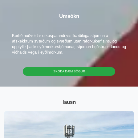
Umsókn
Vinsamlegast veldu vörutegund
Kerfið auðveldar orkusparandi vistfræðilega stjórnun á
afskekktum svæðum og svæðum utan raforkukerfisins, og
uppfyllir þarfir eyðimerkurstjórnunar, stjórnun hrjóstrugs lands og
viðhalds vega í eyðimörkum.
SKOÐA DÆMISÖGUR
Senda skilaboð
lausn