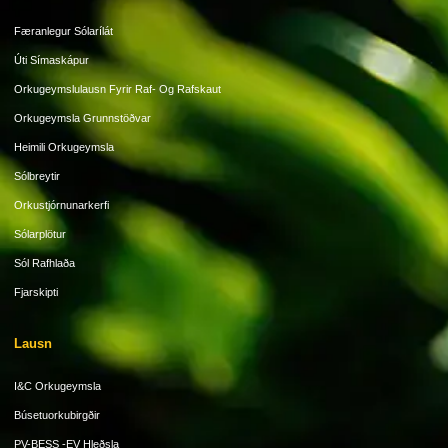
Færanlegur Sólarílát
Úti Símaskápur
Orkugeymslulausn Fyrir Raf- Og Rafskaut
Orkugeymsla Grunnstöðvar
Heimili Orkugeymsla
Sólbreytir
Orkustjórnunarkerfi
Sólarplötur
Sól Rafhlaða
Fjarskipti
Lausn
I&C Orkugeymsla
Búsetuorkubirgðir
PV-BESS -EV Hleðsla