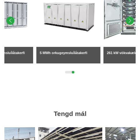
5 MWh orkugeymsluílátakerfi
261 kW vökvakældur BESS skápur
Tengd mál