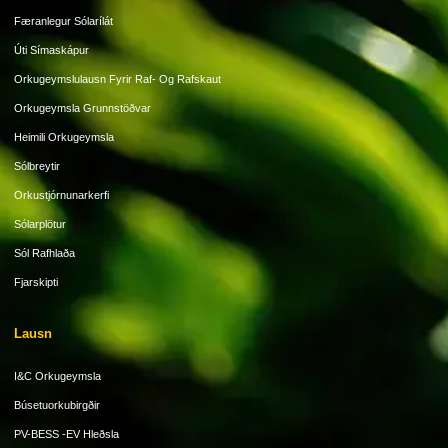
Færanlegur Sólarílát
Úti Símaskápur
Orkugeymslulausn Fyrir Raf- Og Rafskaut
Orkugeymsla Grunnstöðvar
Heimili Orkugeymsla
Sólbreytir
Orkustjórnunarkerfi
Sólarplötur
Sól Rafhlaða
Fjarskipti
Lausn
I&C Orkugeymsla
Búsetuorkubirgðir
PV-BESS -EV Hleðsla