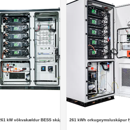
W vökvakældur BESS skápur
261 kWh orkugeymsluskápur fyrir út