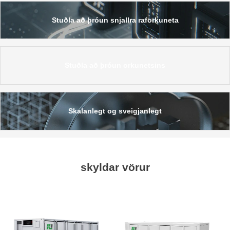
Stuðla að þróun snjallra raforkuneta
Stuðla að þróun orkunetsins
Skalanlegt og sveigjanlegt
skyldar vörur