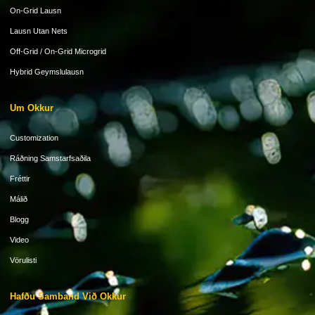
On-Grid Lausn
Lausn Utan Nets
Off-Grid / On-Grid Microgrid
Hybrid Geymslulausn
Um Okkur
Customization
Ráðning Samstarfsaðila
Fréttir
Málið
Blogg
Video
Vörulisti
Hafðu Samband Við Okkur