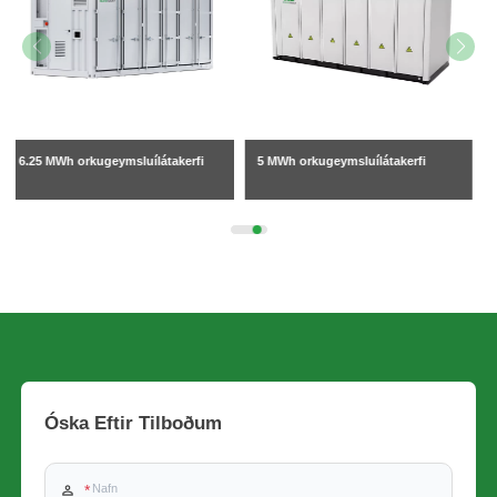
5 MWh orkugeymsluílátakerfi
261 kW vökvakældur BESS skápur
Óska Eftir Tilboðum