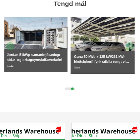
Tengd mál
Verkefni fyrir 261 kWh vökvakælda
orkugeymsluskápa í Moldóvu fyrir
atvinnu- og iðnaðarfyrirtæki
Moldóva
Gana 50 kWp + 125 kW/261 kWh
Vinsamlegast veldu vörutegund
i
hleðslukerfi fyrir rafbíla tengt við
raforkukerfið, sólarorkugeymslu
Gana
Senda skilaboð