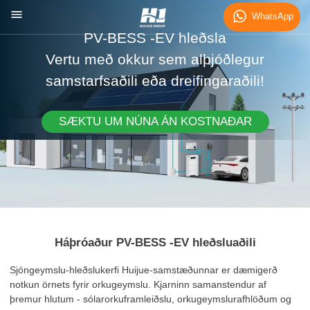
WhatsApp
PV-BESS -EV hleðsla
Vertu með okkur sem alþjóðlegur
samstarfsaðili eða dreifingaraðili!
SÆKTU UM NÚNA ÁN KOSTNAÐAR
Háþróaður PV-BESS -EV hleðsluaðili
Sjóngeymslu-hleðslukerfi Huijue-samstæðunnar er dæmigerð
notkun örnets fyrir orkugeymslu. Kjarninn samanstendur af
þremur hlutum - sólarorkuframleiðslu, orkugeymslurafhlöðum og