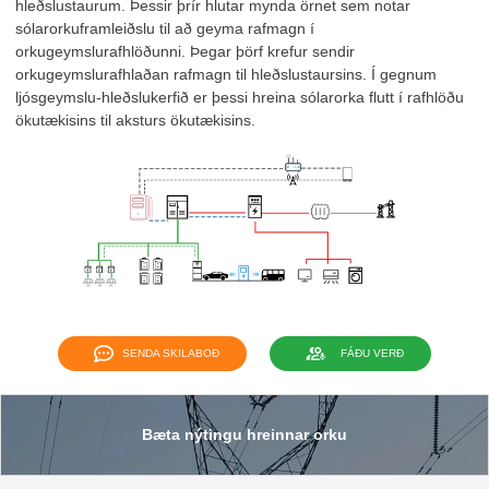
hleðslustaurum. Þessir þrír hlutar mynda örnet sem notar
sólarorkuframleiðslu til að geyma rafmagn í
orkugeymslurafhlöðunni. Þegar þörf krefur sendir
orkugeymslurafhlaðan rafmagn til hleðslustaursins. Í gegnum
ljósgeymslu-hleðslukerfið er þessi hreina sólarorka flutt í rafhlöðu
ökutækisins til aksturs ökutækisins.
SENDA SKILABOÐ
FÁÐU VERÐ
Bæta nýtingu hreinnar orku