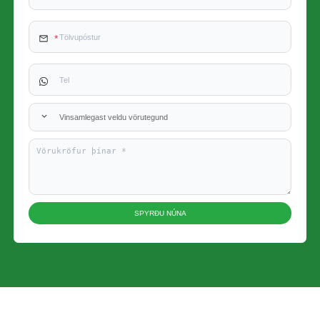
Vinsamlegast veldu vörutegund
SPYRÐU NÚNA
x
Hafðu samband við okkur
Við erum hér til að svara spurningum þínum og veita orkulausnir sem henta þínum
þörfum best.