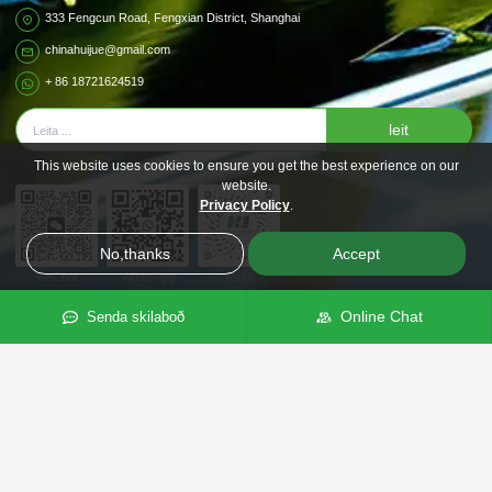
333 Fengcun Road, Fengxian District, Shanghai
chinahuijue@gmail.com
+ 86 18721624519
leit
This website uses cookies to ensure you get the best experience on our
website.
Privacy Policy
.
No,thanks
Accept
WeChat
WhatsApp
Rásir
Online Chat
Senda skilaboð
Dótturfyrirtæki
Verslaðu á netinu
Eltu okkur