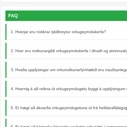
20U, 19" rekki;
Gólfstandandi; Eitt hólf
FAQ
Skoða Meira
Senda skilaboð
1. Hverjar eru nokkrar lykilbreytur orkugeymslukerfa?
2. Hver eru notkunargildi orkugeymslukerfa í iðnaði og atvinnusk
3. Hvaða upplýsingar um orkunotkunarfyrirtækið eru nauðsynleg
4. Hvernig á að reikna út orkugeymslugetu byggt á upplýsingum u
5. Er hægt að ákvarða orkugeymslugetuna út frá heildaraflálags
6. Er hægt að hámarka ljósaorku og bæta orkunýtni í samrunaver