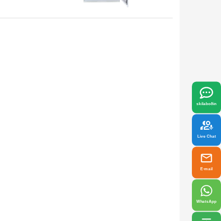
x
lag;
32U, 19" rekki;
Gólfstandandi; Eitt hólf
r
a
Skoða Meira
a þínum þörfum best.
skilaboðin
Live Chat
E-mail
WhatsApp