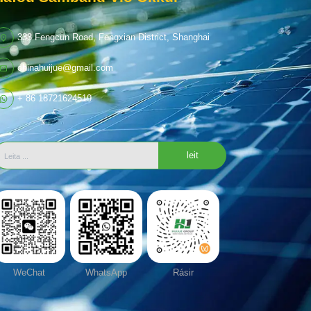
333 Fengcun Road, Fengxian District, Shanghai
chinahuijue@gmail.com
+ 86 18721624519
leit
WeChat
WhatsApp
Rásir