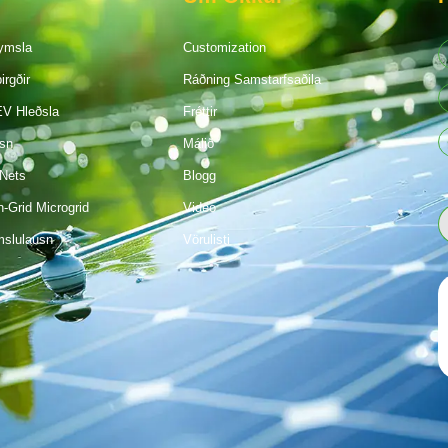
ymsla
Customization
rgðir
Ráðning Samstarfsaðila
V Hleðsla
Fréttir
sn
Málið
Nets
Blogg
n-Grid Microgrid
Video
mslulausn
Vörulisti