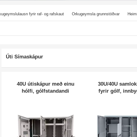
kugeymslulausn fyrir raf- og rafskaut
Orkugeymsla grunnstöðvar
Heim
lu
Fjarskipti
Úti Símaskápur
40U útiskápur með einu
30U/40U samlok
hólfi, gólfstandandi
fyrir gólf, innb
skáp fyrir út