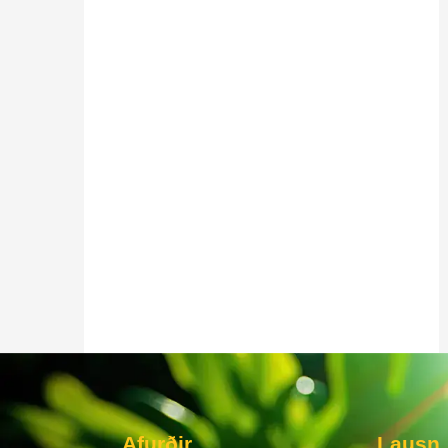
Afurðir
Lausn