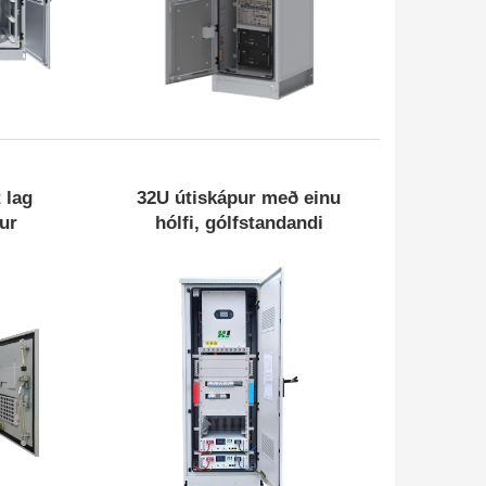
 lag
32U útiskápur með einu
ki;
27U, 19" rekki;
pur
hólfi, gólfstandandi
i
Gólfstandandi; Eitt hólf
a
Skoða Meira