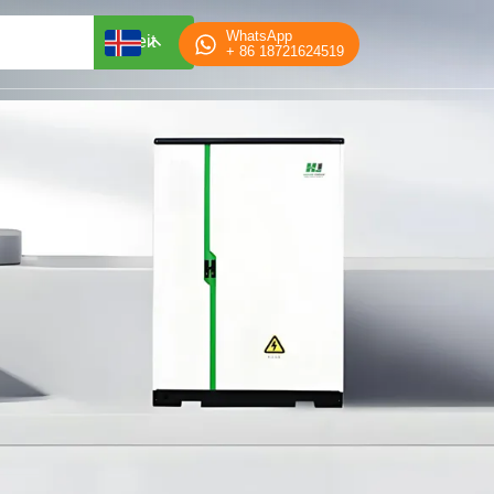
WhatsApp
leit
+ 86 18721624519