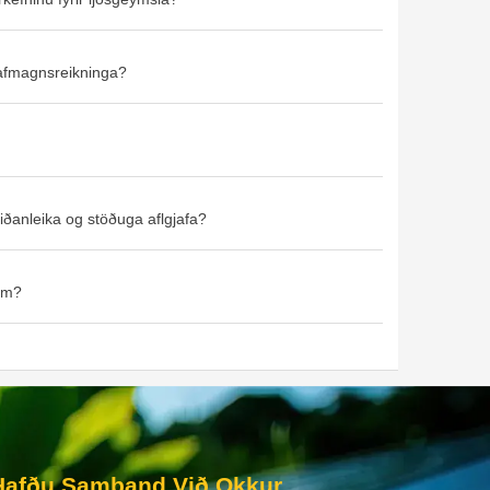
rafmagnsreikninga?
iðanleika og stöðuga aflgjafa?
um?
Hafðu Samband Við Okkur