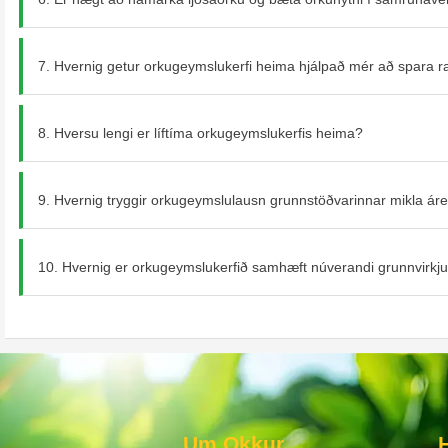
7. Hvernig getur orkugeymslukerfi heima hjálpað mér að spara 
8. Hversu lengi er líftíma orkugeymslukerfis heima?
9. Hvernig tryggir orkugeymslulausn grunnstöðvarinnar mikla áre
10. Hvernig er orkugeymslukerfið samhæft núverandi grunnvirkj
Um Okkur