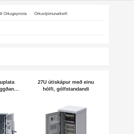
ili Orkugeymsla
Orkustjórnunarkerfi
uplata
27U útiskápur með einu
yggðan
hólfi, gólfstandandi
ihús