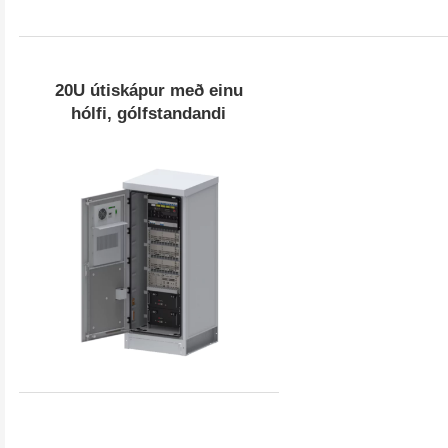
20U útiskápur með einu
10-14U; Tvöfalt 
10-14U;Eitt lag;Veggfest
hólfi, gólfstandandi
Veggfest
Hafðu samband við okku
Skoða Meira
Skoða Meir
Við erum hér til að svara spurningum þínum og veita orkulausnir sem hent
Vinsamlegast veldu vörutegund