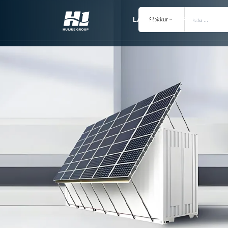
LAUSN
AFURÐIR
Flokkur
MÁL