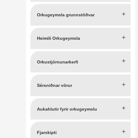
Orkugeymsla grunnstöðvar
Heimili Orkugeymsla
Orkustjórnunarkerfi
Sérsniðnar vörur
Aukahlutir fyrir orkugeymslu
Fjarskipti