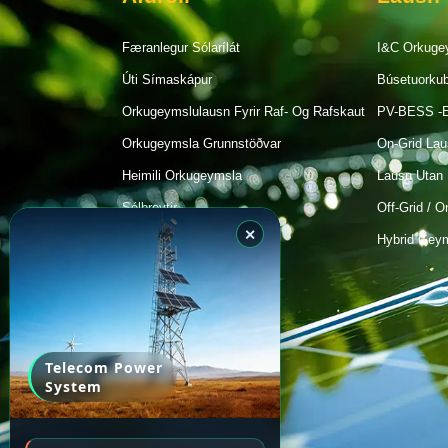
Færanlegur Sólarílát
I&C Orkuge
Úti Símaskápur
Búsetuorkubi
Orkugeymslulausn Fyrir Raf- Og Rafskaut
PV-BESS -E
Orkugeymsla Grunnstöðvar
On-Grid Lau
Heimili Orkugeymsla
Lausn Utan 
Sólbreytir
Off-Grid / O
✕
Orkustjórnunarkerfi
Hybrid Gey
Sólarplötur
Sól Rafhlaða
Fjarskipti
Telecom Power
System