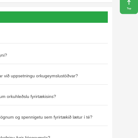
Top
yni?
ar við uppsetningu orkugeymslustöðvar?
m orkuhleðslu fyrirtækisins?
gögnum og spennigetu sem fyrirtækið lætur í té?
kefninu fyrir ljósgeymsla?