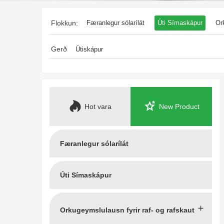
Flokkun:
Færanlegur sólarílát
Úti Símaskápur
Or
Sérsniðnar vörur
Aukahlutir fyrir orkugeyms
Gerð
Útiskápur
Hot vara
New Product
Færanlegur sólarílát
Úti Símaskápur
Orkugeymslulausn fyrir raf- og rafskaut