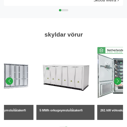
Skoða Meira
skyldar vörur
5 MWh orkugeymsluílátakerfi
261 kW vökvakældur BESS skápur