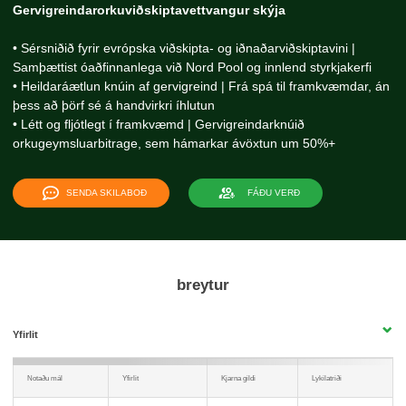
Gervigreindarorkuviðskiptavettvangur skýja
• Sérsniðið fyrir evrópska viðskipta- og iðnaðarviðskiptavini |
Samþættist óaðfinnanlega við Nord Pool og innlend styrkjakerfi
• Heildaráætlun knúin af gervigreind | Frá spá til framkvæmdar, án
þess að þörf sé á handvirkri íhlutun
• Létt og fljótlegt í framkvæmd | Gervigreindarknúið
orkugeymsluarbitrage, sem hámarkar ávöxtun um 50%+
SENDA SKILABOÐ
FÁÐU VERÐ
breytur
Yfirlit
Notaðu mál
Yfirlit
Kjarna gildi
Lykilatriði