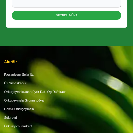
SPYRÐU NÚNA
Afurðir
Færanlegur Sólarílát
Úti Símaskápur
Orkugeymslulausn Fyrir Raf- Og Rafskaut
Orkugeymsla Grunnstöðvar
Heimili Orkugeymsla
Sólbreytir
Orkustjórnunarkerfi