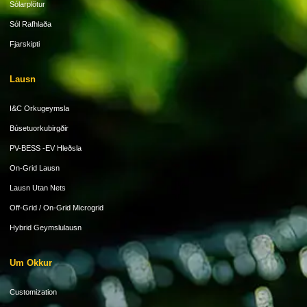
Sólarplötur
Sól Rafhlaða
Fjarskipti
Lausn
I&C Orkugeymsla
Búsetuorkubirgðir
PV-BESS -EV Hleðsla
On-Grid Lausn
Lausn Utan Nets
Off-Grid / On-Grid Microgrid
Hybrid Geymslulausn
Um Okkur
Customization