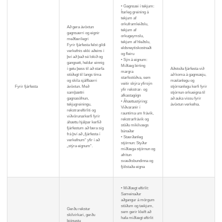
• Gagnsæi í tekjum:
Ítarleg greining á
tekjum af
orkuframleiðslu,
Að gera ávöxtun
tekjum af
gagnsærri og eignir
orkugeymslu,
meðfærilegri
tekjum af hleðslu,
Fyrir fjárfesta felst gildi
eldsneytiskostnaði
verkefnis ekki aðeins í
og fleiru
því að það sé lokið og
• Sýn á eignum:
gangsett, heldur einnig
Miðlæg birting
í getu þess til að starfa
Aðstoða fjárfesta við
margra
stöðugt til langs tíma
að koma á gagnsæju,
starfsstöðva, sem
og skila sjálfbærri
mælanlegu og
veitir skýra yfirsýn
Fyrir fjárfesta
ávöxtun. Með
stjórnanlegu kerfi fyrir
yfir rekstrar- og
samþættri
stjórnun orkueigna til
afkastagögn
gagnasöfnun,
að auka vissu fyrir
• Áhættustýring:
tekjugreiningu,
ávöxtun verkefna.
Viðvaranir í
rekstrareftirliti og
rauntíma um frávik,
viðvörunarkerfi fyrir
rekstrarfrávik og
áhættu hjálpar kerfið
stöðu mikilvægs
fjárfestum að færa sig
búnaðar
frá því að „fjárfesta í
• Stærðanleg
verkefnum“ yfir í að
stjórnun: Styður
„stýra eignum“.
miðlæga stjórnun og
afritun
svæðisbundinna og
fjölstaða eigna
• Miðlægt eftirlit:
Sameinaður
aðgangur á mörgum
stöðum og tækjum,
Gerðu rekstur
sem gerir kleift að
skilvirkari, gerðu
hafa miðlægt eftirlit
þjónustu