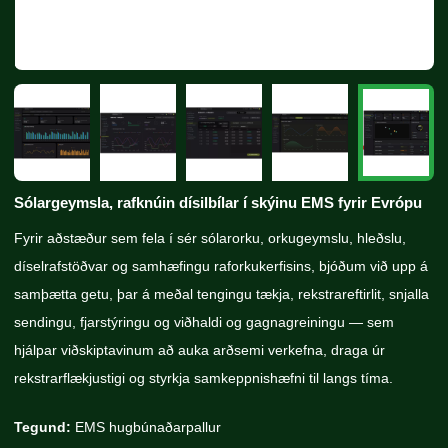
Sólargeymsla, rafknúin dísilbílar í skýinu EMS fyrir Evrópu
Fyrir aðstæður sem fela í sér sólarorku, orkugeymslu, hleðslu,
díselrafstöðvar og samhæfingu raforkukerfisins, bjóðum við upp á
samþætta getu, þar á meðal tengingu tækja, rekstrareftirlit, snjalla
sendingu, fjarstýringu og viðhaldi og gagnagreiningu — sem
hjálpar viðskiptavinum að auka arðsemi verkefna, draga úr
rekstrarflækjustigi og styrkja samkeppnishæfni til langs tíma.
Tegund:
EMS hugbúnaðarpallur