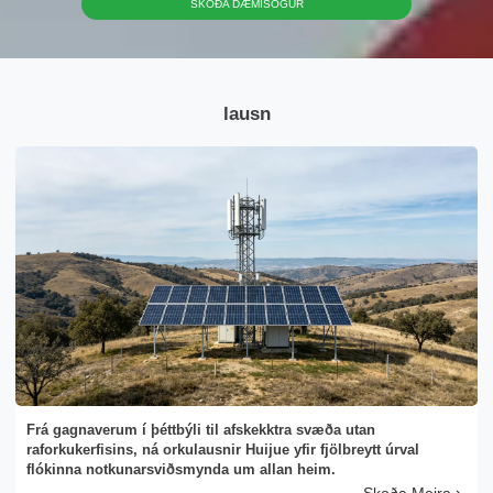
SKOÐA DÆMISÖGUR
lausn
Senda skilaboð
Frá gagnaverum í þéttbýli til afskekktra svæða utan
raforkukerfisins, ná orkulausnir Huijue yfir fjölbreytt úrval
flókinna notkunarsviðsmynda um allan heim.