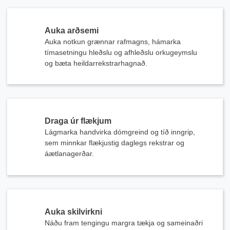
Auka arðsemi
Auka notkun grænnar rafmagns, hámarka
tímasetningu hleðslu og afhleðslu orkugeymslu
og bæta heildarrekstrarhagnað.
Draga úr flækjum
Lágmarka handvirka dómgreind og tíð inngrip,
sem minnkar flækjustig daglegs rekstrar og
áætlanagerðar.
Auka skilvirkni
Náðu fram tengingu margra tækja og sameinaðri