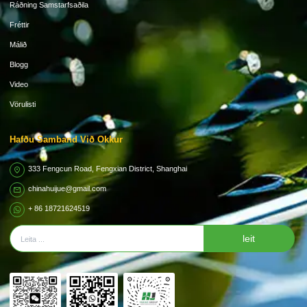
Ráðning Samstarfsaðila
Fréttir
Málið
Blogg
Video
Vörulisti
Hafðu Samband Við Okkur
333 Fengcun Road, Fengxian District, Shanghai
chinahuijue@gmail.com
+ 86 18721624519
leit