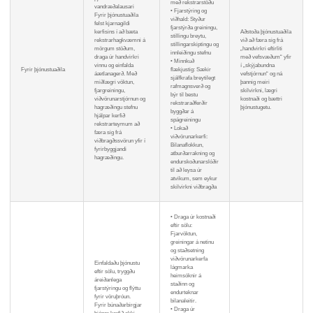
með rekstrarstöðu
vandræðalausari
• Fjarstýring og
Fyrir þjónustuaðila
viðhald: Styður
felst kjarnagildi
fjarstýrða greiningu,
kerfisins í að bæta
Aðstoða þjónustuaðila
stillingu breytu,
rekstrarhagkvæmni á
við að færa sig frá
stillingarskiptingu og
mörgum stöðum,
„handvirkri eftirliti
innleiðingu stefnu
draga úr handvirkri
með vefsvæðum“ yfir
• Minnkuð
vinnu og einfalda
í „skýjabundna
Fyrir þjónustuaðila
flækjustig: Sækir
áætlanagerð. Með
vefstjórnun“ og ná
sjálfkrafa breytilegt
miðlægri vöktun,
þannig meiri
rafmagnsverð og
fjargreiningu,
skilvirkni, lægri
býr til bestu
viðvörunarstjórnun og
kostnaði og bættri
rekstraraðferðir
hagræðingu stefnu
þjónustugetu.
byggðar á
hjálpar kerfið
spágreiningu
rekstrarteymum að
• Lokað
færa sig frá
viðvörunarkerfi:
viðbragðssvörun yfir í
Bilanaflokkun,
fyrirbyggjandi
atburðarrakning og
hagræðingu.
endurskoðunarslóðir
til að leysa úr
atvikum, sem eykur
skilvirkni viðbragða
• Draga úr kostnaði
eftir sölu:
Fjarvöktun,
greiningar á netinu
og staðsetning
viðvörunarkerfa
Einfaldaðu þjónustu
lágmarka
eftir sölu, tryggðu
heimsóknir á
áreiðanlega
staðinn og
fjarstýringu og flýttu
endurteknar
fyrir vöruþróun.
bilanaleitir.
Fyrir búnaðarbirgjar
• Draga úr