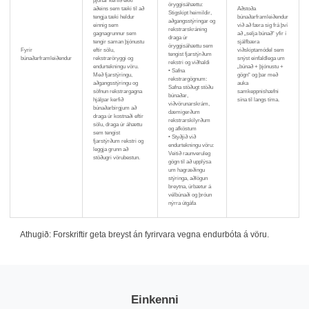
þjónar kerfið ekki
öryggisáhættu:
aðeins sem tæki til að
Aðstoða
Stigskipt heimildir,
tengja tæki heldur
búnaðarframleiðendur
aðgangsstýringar og
einnig sem
við að færa sig frá því
rekstrarskráning
gagnagrunnur sem
að „selja búnað“ yfir í
draga úr
tengir saman þjónustu
sjálfbæra
öryggisáhættu sem
Fyrir
eftir sölu,
viðskiptamódel sem
tengist fjarstýrðum
búnaðarframleiðendur
rekstraröryggi og
snýst einfaldlega um
rekstri og viðhaldi
endurtekningu vöru.
„búnað + þjónustu +
• Safna
Með fjarstýringu,
gögn“ og þar með
rekstrargögnum:
aðgangsstýringu og
auka
Safna stöðugt stöðu
söfnun rekstrargagna
samkeppnishæfni
búnaðar,
hjálpar kerfið
sína til langs tíma.
viðvörunarskrám,
búnaðarbirgjum að
dæmigerðum
draga úr kostnaði eftir
rekstrarskilyrðum
sölu, draga úr áhættu
og afköstum
sem tengist
• Styðjið við
fjarstýrðum rekstri og
endurtekningu vöru:
leggja grunn að
Veitið raunveruleg
stöðugri vörubestun.
gögn til að upplýsa
um hagræðingu
stýringa, aðlögun
breytna, úrbætur á
vélbúnaði og þróun
nýrra útgáfa
Athugið: Forskriftir geta breyst án fyrirvara vegna endurbóta á vöru.
Einkenni