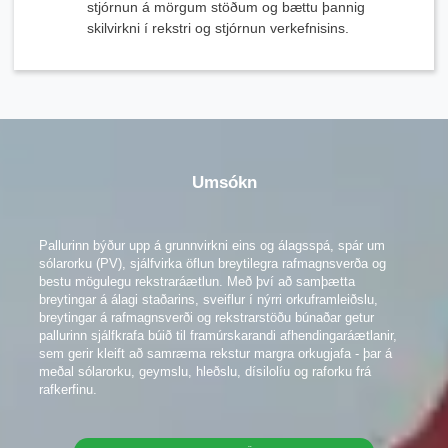
stjórnun á mörgum stöðum og bættu þannig
skilvirkni í rekstri og stjórnun verkefnisins.
x
Umsókn
Hafðu samband við okkur
Við erum hér til að svara spurningum þínum og veita orkulausnir sem henta þínum
þörfum best.
Pallurinn býður upp á grunnvirkni eins og álagsspá, spár um
sólarorku (PV), sjálfvirka öflun breytilegra rafmagnsverða og
bestu mögulegu rekstraráætlun. Með því að samþætta
breytingar á álagi staðarins, sveiflur í nýrri orkuframleiðslu,
breytingar á rafmagnsverði og rekstrarstöðu búnaðar getur
pallurinn sjálfkrafa búið til framúrskarandi afhendingaráætlanir,
sem gerir kleift að samræma rekstur margra orkugjafa - þar á
meðal sólarorku, geymslu, hleðslu, dísilolíu og raforku frá
rafkerfinu.
Vinsamlegast veldu vörutegund